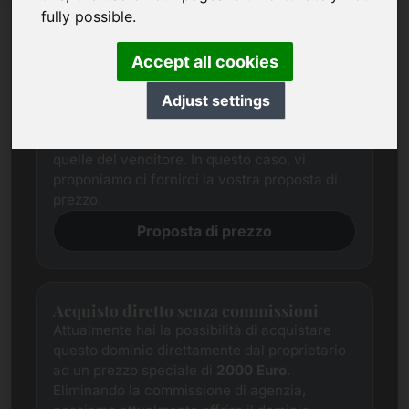
fully possible.
Proposta di prezzo
Cerchiamo sempre di determinare un prezzo
Accept all cookies
di mercato equo per ogni dominio attraverso
una ricerca completa.
Adjust settings
Nonostante ciò, le aspettative di prezzo delle
parti interessate spesso differiscono da
quelle del venditore. In questo caso, vi
proponiamo di fornirci la vostra proposta di
prezzo.
Proposta di prezzo
Acquisto diretto senza commissioni
Attualmente hai la possibilità di acquistare
questo dominio direttamente dal proprietario
ad un prezzo speciale di
2000 Euro
.
Eliminando la commissione di agenzia,