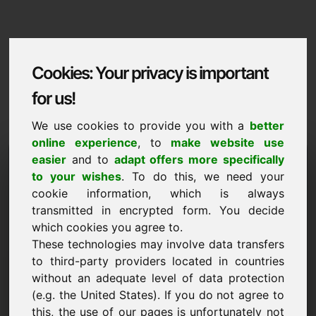
Cookies: Your privacy is important
for us!
We use cookies to provide you with a
better
online experience
, to
make website use
Domaininformation
easier
and to
adapt offers more specifically
to your wishes
. To do this, we need your
Domaininformation | Italiano
cookie information, which is always
transmitted in encrypted form. You decide
Prezzo speciale: 2.000,00 Euro (IVA
esclusa)
which cookies you agree to.
These technologies may involve data transfers
NUOVO
to third-party providers located in countries
Alternative di dominio interessanti direttamente su Find-
without an adequate level of data protection
Your-Domain.eu
scopri ->
(e.g. the United States). If you do not agree to
this, the use of our pages is unfortunately not